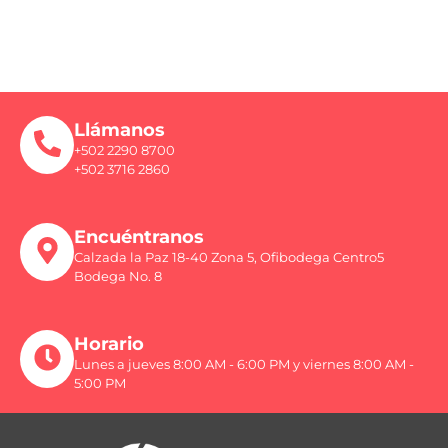
Llámanos
+502 2290 8700
+502 3716 2860
Encuéntranos
Calzada la Paz 18-40 Zona 5, Ofibodega Centro5
Bodega No. 8
Horario
Lunes a jueves 8:00 AM - 6:00 PM y viernes 8:00 AM -
5:00 PM